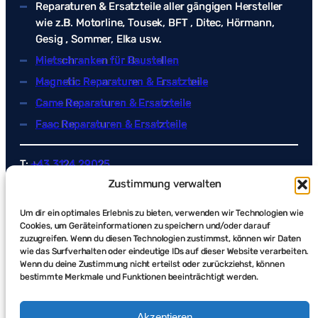
Reparaturen & Ersatzteile aller gängigen Hersteller
wie z.B. Motorline, Tousek, BFT , Ditec, Hörmann,
Gesig , Sommer, Elka usw.
Mietschranken für Baustellen
Magnetic Reparaturen & Ersatzteile
Came Reparaturen & Ersatzteile
Faac Reparaturen & Ersatzteile
T:
+43 3124 29025
E:
info@poller-schranken.at
Zustimmung verwalten
Um dir ein optimales Erlebnis zu bieten, verwenden wir Technologien wie
Cookies, um Geräteinformationen zu speichern und/oder darauf
STANDORTE
zuzugreifen. Wenn du diesen Technologien zustimmst, können wir Daten
wie das Surfverhalten oder eindeutige IDs auf dieser Website verarbeiten.
Wenn du deine Zustimmung nicht erteilst oder zurückziehst, können
Steiermark
bestimmte Merkmale und Funktionen beeinträchtigt werden.
Lindengasse 3, 8101 Gratkorn
Wien
Akzeptieren